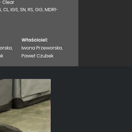
- Clear
 CL, IGS, SN, RS, GG, MDR1-
Właściciel:
orska,
Iwona
Przeworska,
ek
Paweł Czubek