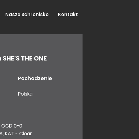
Nasze Schronisko
Kontakt
 SHE'S THE ONE
Pochodzenie
Polska
, OCD 0-0
A, KAT - Clear