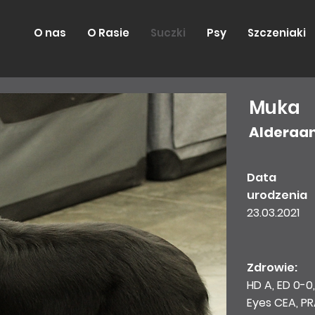
O nas
O Rasie
Suczki
Psy
Szczeniaki
Muka
Alderaan
Data
urodzenia
23.03.2021
Zdrowie:
HD A, ED 0-0
Eyes CEA, PR