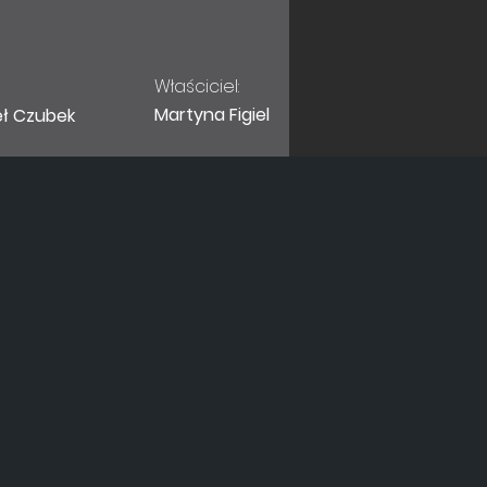
Właściciel:
Martyna Figiel
eł Czubek