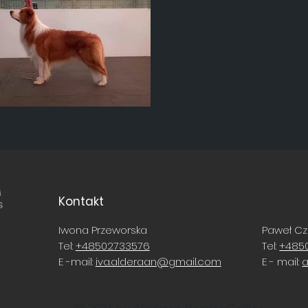
Kontakt
Iwona Przeworska
Paweł C
Tel:
+48502733576
Tel:
+485
E -mail:
iva.alderaan@gmail.com
E - mail:
a