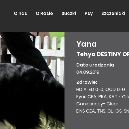
O nas
O Rasie
Suczki
Psy
Szczeniaki
Yana
Tehya DESTINY O
Data urodzenia
04.09.2019
Zdrowie:
HD A, ED 0-0, OCD 0-0
Eyes CEA, PRA, KAT - Cl
Gonioscopy- Clear
DNS CEA, TNS, CL, IGS, S