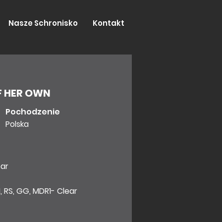
Nasze Schronisko
Kontakt
F HER OWN
Pochodzenie
Polska
ear
N, RS, GG, MDR1- Clear