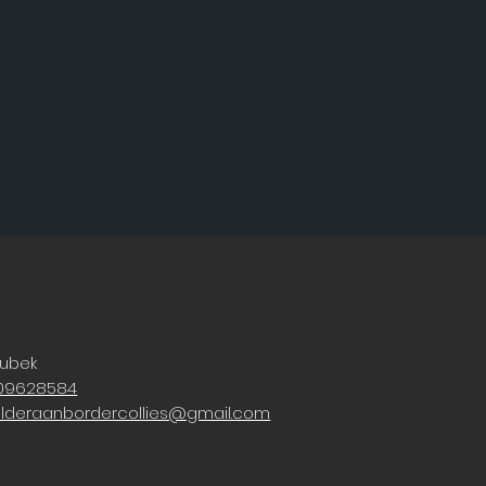
zubek
09628584
lderaanbordercollies@gmail.com